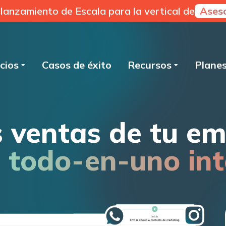
 lanzamiento de Escala para la vertical de
Aseso
cios
Casos de éxito
Recursos
Plane
s ventas de tu e
todo-en-uno int