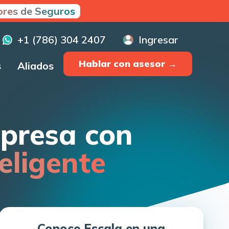
res de Seguros
+1 (786) 304 2407
Ingresar
Hablar con asesor →
s
Aliados
mpresa con
eligente
Conoce Escala en una