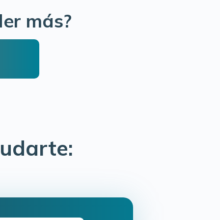
der más?
udarte: