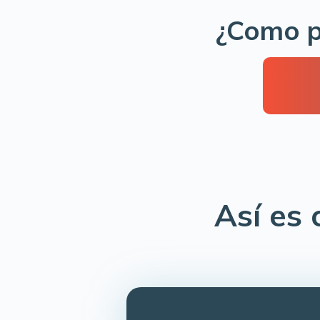
¿Como p
Así es