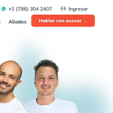
+1 (786) 304 2407
Ingresar
Hablar con asesor →
s
Aliados